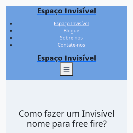
Espaço Invisível
Skip
to
Espaço Invisível
content
Blogue
Sobre nós
Contate-nos
Espaço Invisível
Como fazer um Invisível
nome para free fire?